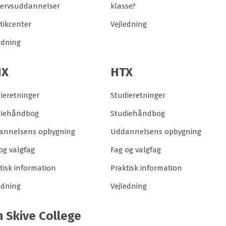
vervsuddannelser
klasse?
tikcenter
Vejledning
edning
HX
HTX
ieretninger
Studieretninger
diehåndbog
Studiehåndbog
annelsens opbygning
Uddannelsens opbygning
og valgfag
Fag og valgfag
tisk information
Praktisk information
edning
Vejledning
 Skive College