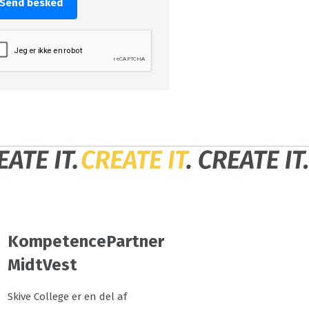
Send besked
KompetencePartner
MidtVest
Skive College er en del af