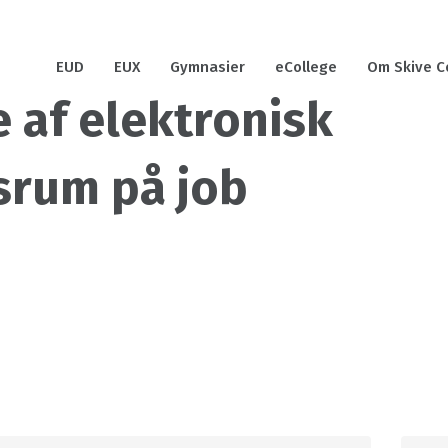
EUD
EUX
Gymnasier
eCollege
Om Skive C
 af elektronisk
srum på job