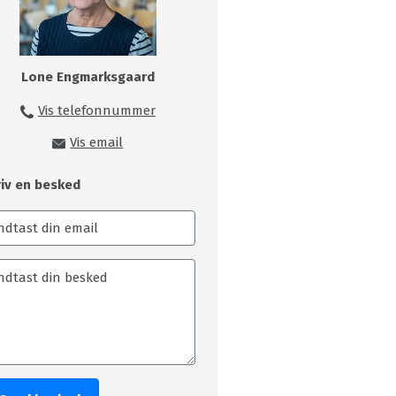
Lone Engmarksgaard
Vis telefonnummer
99149216
Vis email
loe@skivecollege.dk
riv en besked