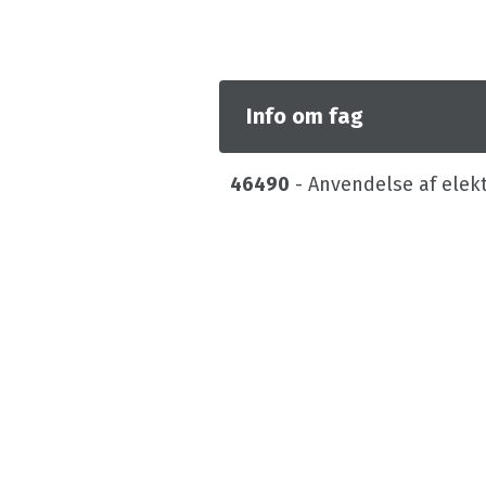
Info om fag
46490
- Anvendelse af elek