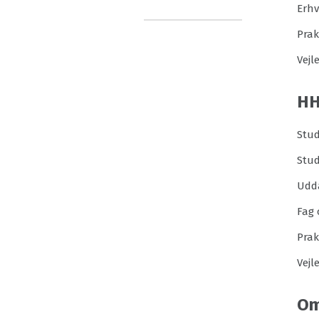
Erh
Prak
Vejl
H
Stud
Stu
Udd
Fag 
Prak
Vejl
Om