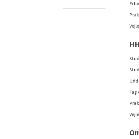
Erh
Prak
Vejl
H
Stud
Stu
Udd
Fag 
Prak
Vejl
Om