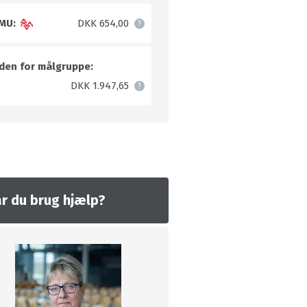
MU:
DKK 654,00
den for målgruppe:
DKK 1.947,65
r du brug hjælp?