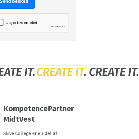
Send besked
KompetencePartner
MidtVest
Skive College er en del af