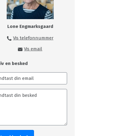
Lone Engmarksgaard
Vis telefonnummer
99149216
Vis email
loe@skivecollege.dk
riv en besked