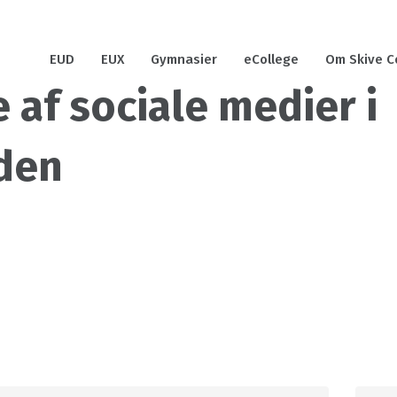
EUD
EUX
Gymnasier
eCollege
Om Skive C
 af sociale medier i
den