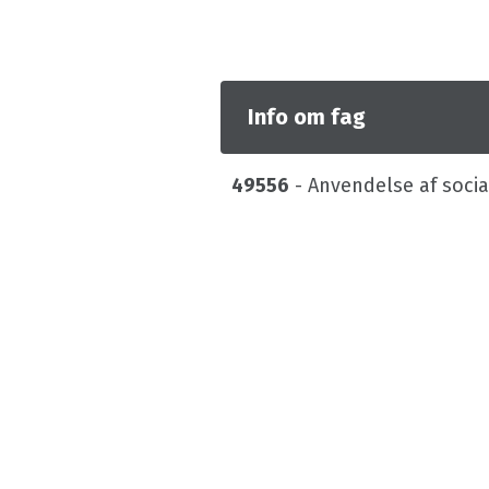
Info om fag
49556
- Anvendelse af soci