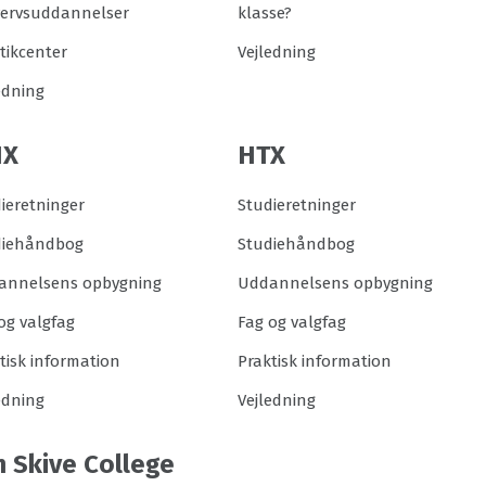
vervsuddannelser
klasse?
tikcenter
Vejledning
edning
HX
HTX
ieretninger
Studieretninger
diehåndbog
Studiehåndbog
annelsens opbygning
Uddannelsens opbygning
og valgfag
Fag og valgfag
tisk information
Praktisk information
edning
Vejledning
 Skive College