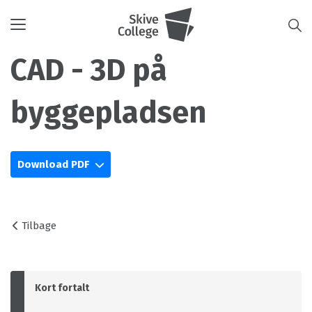
Toggle
navigation
CAD - 3D på
byggepladsen
Download PDF
Tilbage
Kort fortalt