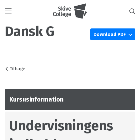
Toggle
navigation
Dansk G
Download PDF
Tilbage
Kursusinformation
Undervisningens