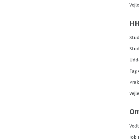
Vejl
H
Stud
Stu
Udd
Fag 
Prak
Vejl
Om
Ved
Job 