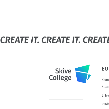
EU
Komm
klas
Erh
Prak