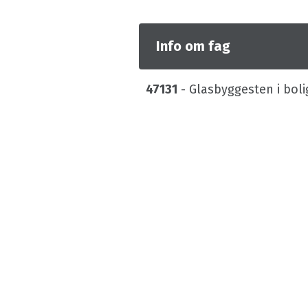
Info om fag
47131
- Glasbyggesten i boli