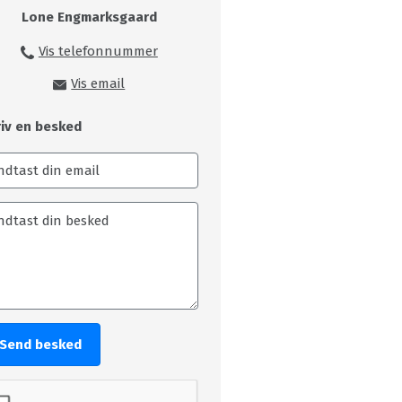
Lone Engmarksgaard
Vis telefonnummer
99149216
Vis email
loe@skivecollege.dk
riv en besked
Send besked