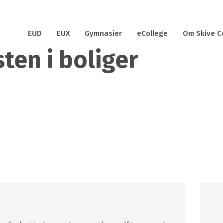
EUD
EUX
Gymnasier
eCollege
Om Skive C
ten i boliger