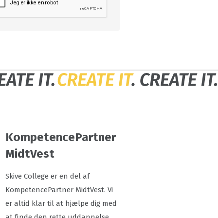
KompetencePartner
MidtVest
Skive College er en del af
KompetencePartner MidtVest. Vi
er altid klar til at hjælpe dig med
at finde den rette uddannelse.