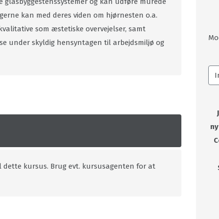
ge glasbyggestenssystemer og kan udføre murede
agerne kan med deres viden om hjørnesten o.a.
valitative som æstetiske overvejelser, samt
Mo
e under skyldig hensyntagen til arbejdsmiljø og
ny
C
l dette kursus. Brug evt. kursusagenten for at