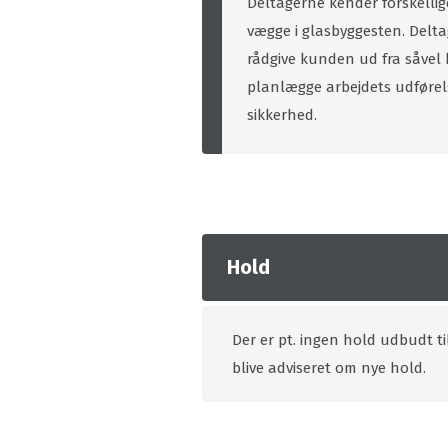
Deltagerne kender forskelli
vægge i glasbyggesten. Delt
rådgive kunden ud fra såvel k
planlægge arbejdets udførels
sikkerhed.
Hold
Der er pt. ingen hold udbudt ti
blive adviseret om nye hold.