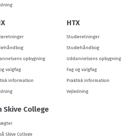
edning
HX
HTX
ieretninger
Studieretninger
diehåndbog
Studiehåndbog
annelsens opbygning
Uddannelsens opbygning
og valgfag
Fag og valgfag
tisk information
Praktisk information
edning
Vejledning
 Skive College
tægter
på Skive College