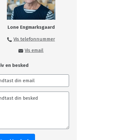
Lone Engmarksgaard
Vis telefonnummer
99149216
Vis email
loe@skivecollege.dk
riv en besked