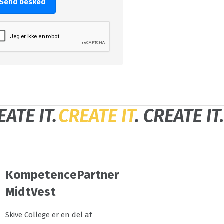
Send besked
KompetencePartner
MidtVest
Skive College er en del af