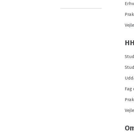
Erh
Prak
Vejl
H
Stud
Stu
Udd
Fag 
Prak
Vejl
Om