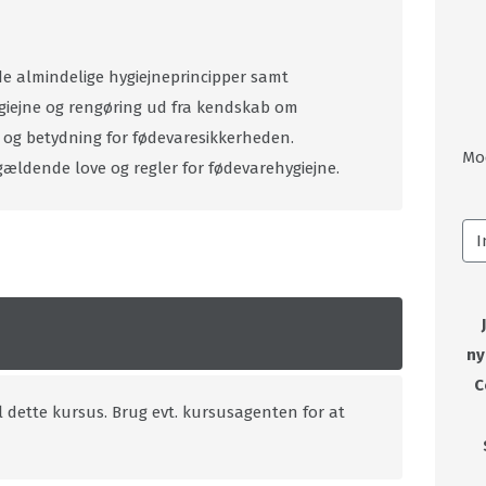
e almindelige hygiejneprincipper samt
giejne og rengøring ud fra kendskab om
og betydning for fødevaresikkerheden.
Mo
gældende love og regler for fødevarehygiejne.
ny
C
l dette kursus. Brug evt. kursusagenten for at