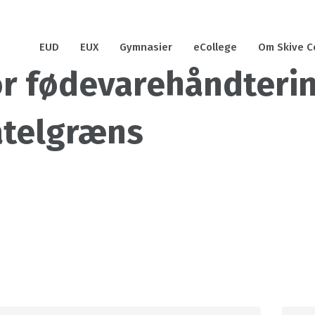
EUD
EUX
Gymnasier
eCollege
Om Skive C
or fødevarehåndteri
atelgræns