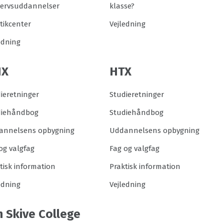
vervsuddannelser
klasse?
tikcenter
Vejledning
edning
HX
HTX
ieretninger
Studieretninger
diehåndbog
Studiehåndbog
annelsens opbygning
Uddannelsens opbygning
og valgfag
Fag og valgfag
tisk information
Praktisk information
edning
Vejledning
 Skive College