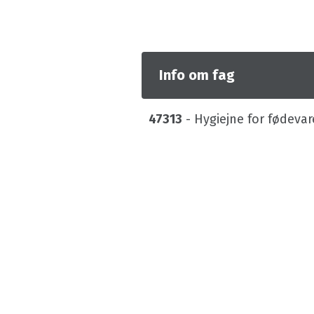
Info om fag
47313
- Hygiejne for fødeva