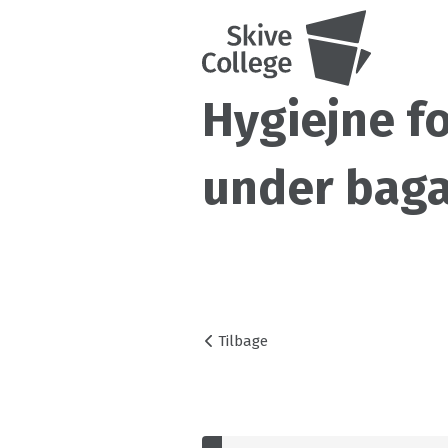
Hygiejne f
under bag
Tilbage