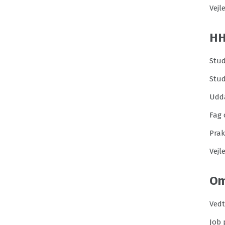
Vejl
H
Stud
Stu
Udd
Fag 
Prak
Vejl
Om
Ved
Job 