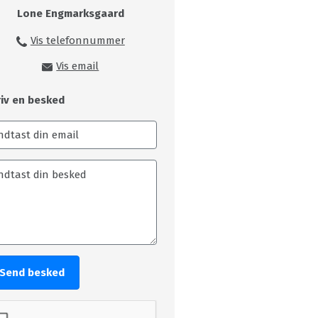
Lone Engmarksgaard
Vis telefonnummer
99149216
Vis email
loe@skivecollege.dk
riv en besked
Send besked