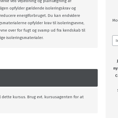
dvirke ved vejledning og planlægning af
oligen opfylder gældende isoleringskrav og
 reducere energiforbruget. Du kan endvidere
Mo
smaterialerne opfylder krav til isoleringsevne,
ne over for fugt og svamp ud fra kendskab til
ge isoleringsmaterialer.
ny
C
l dette kursus. Brug evt. kursusagenten for at