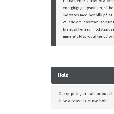
Du kan efter kurset bl.a. me
energirigtige løsninger, så b
indrettes med henblik på at
vejlede om, hvordan isolering
brandsikkerhed, modstandsev
mineraluldsprodukter og øvri
Hold
Der er pt. ingen hold udbudt ti
blive adviseret om nye hold.