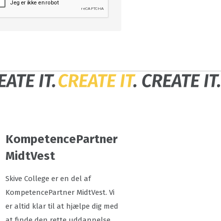
KompetencePartner
MidtVest
Skive College er en del af
KompetencePartner MidtVest. Vi
er altid klar til at hjælpe dig med
at finde den rette uddannelse.