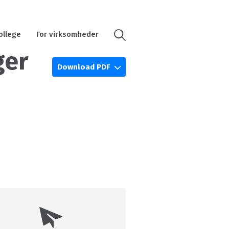
ollege
For virksomheder
ger
Download PDF