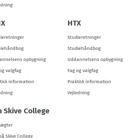
edning
HX
HTX
ieretninger
Studieretninger
diehåndbog
Studiehåndbog
annelsens opbygning
Uddannelsens opbygning
og valgfag
Fag og valgfag
tisk information
Praktisk information
edning
Vejledning
 Skive College
tægter
på Skive College