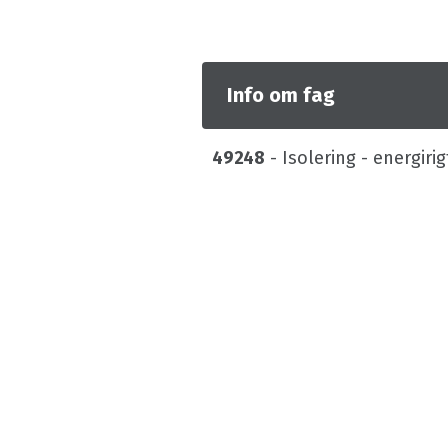
Info om fag
49248
- Isolering - energiri