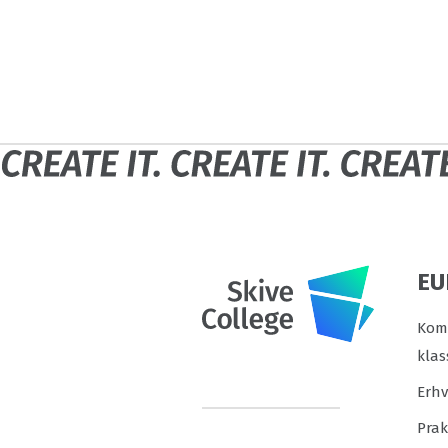
EU
Komm
klas
Erh
Prak