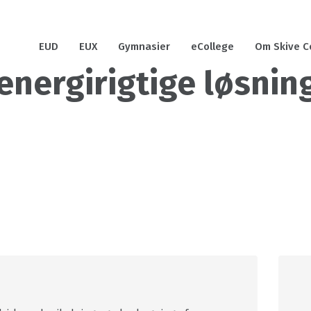
EUD
EUX
Gymnasier
eCollege
Om Skive C
 energirigtige løsnin