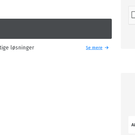
gtige løsninger
Se mere
A