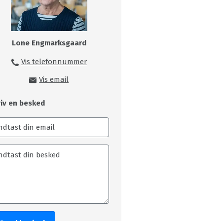
Lone Engmarksgaard
Vis telefonnummer
99149216
Vis email
loe@skivecollege.dk
riv en besked