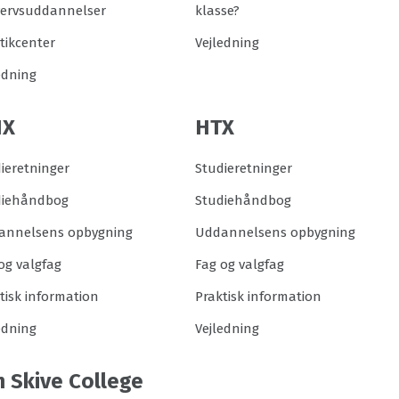
vervsuddannelser
klasse?
tikcenter
Vejledning
edning
HX
HTX
ieretninger
Studieretninger
diehåndbog
Studiehåndbog
annelsens opbygning
Uddannelsens opbygning
og valgfag
Fag og valgfag
tisk information
Praktisk information
edning
Vejledning
 Skive College