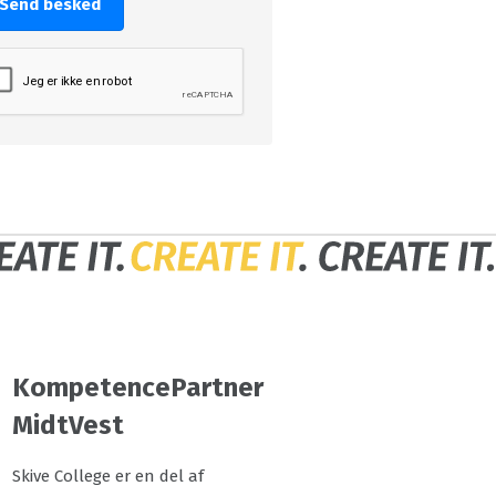
Send besked
KompetencePartner
MidtVest
Skive College er en del af