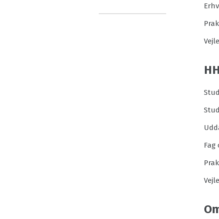
Erh
Prak
Vejl
H
Stud
Stu
Udd
Fag 
Prak
Vejl
Om