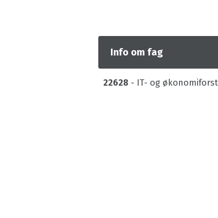
Info om fag
22628
- IT- og økonomiforstå