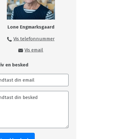
Lone Engmarksgaard
Vis telefonnummer
99149216
Vis email
loe@skivecollege.dk
riv en besked