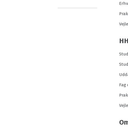
Erh
Prak
Vejl
H
Stud
Stu
Udd
Fag 
Prak
Vejl
Om