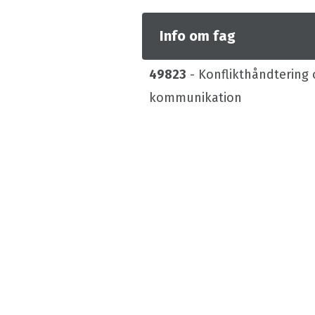
Info om fag
49823
- Konflikthåndterin
kommunikation