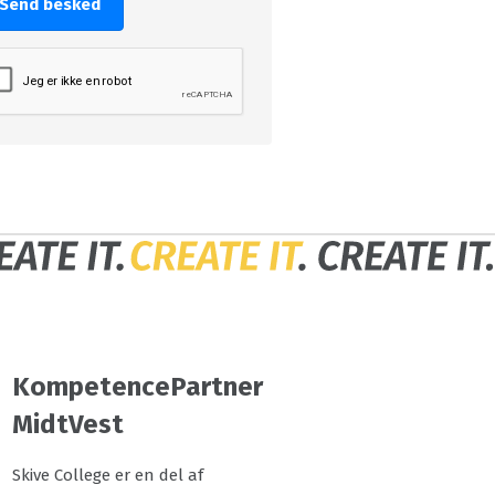
Send besked
KompetencePartner
MidtVest
Skive College er en del af