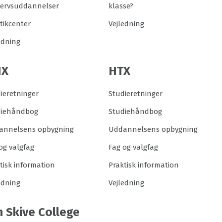
vervsuddannelser
klasse?
tikcenter
Vejledning
edning
HX
HTX
ieretninger
Studieretninger
diehåndbog
Studiehåndbog
annelsens opbygning
Uddannelsens opbygning
og valgfag
Fag og valgfag
tisk information
Praktisk information
edning
Vejledning
 Skive College