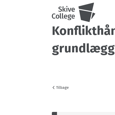
Konflikthå
grundlægg
Tilbage