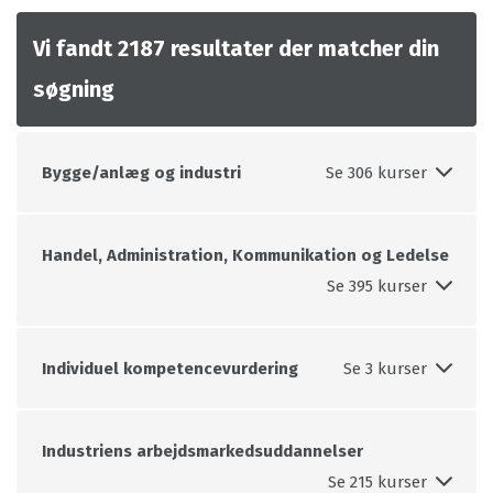
filtrere
eller
Vi fandt
2187
resultater der matcher din
på
enter
kurserne
opdateres
søgning
i
kursuslisten
kursuslisten
på
Bygge/anlæg og industri
på
siden,
siden.
ud
Når
fra
Handel, Administration, Kommunikation og Ledelse
værdier
den
vælges
indtastede
i
filtrering.
dette
Individuel kompetencevurdering
filter,
opdateres
Industriens arbejdsmarkedsuddannelser
kursuslisten
på