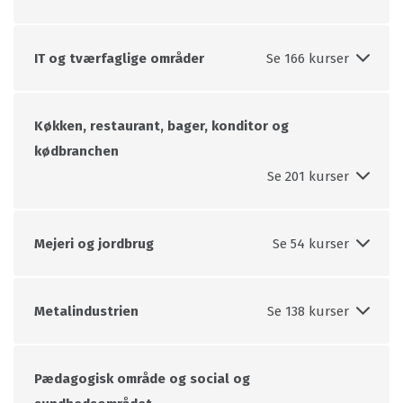
siden,
ud
IT og tværfaglige områder
fra
den
indtastede
Køkken, restaurant, bager, konditor og
filtrering.
kødbranchen
Mejeri og jordbrug
Metalindustrien
Pædagogisk område og social og