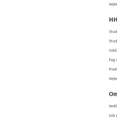
Vejl
H
Stud
Stu
Udd
Fag 
Prak
Vejl
Om
Ved
Job 