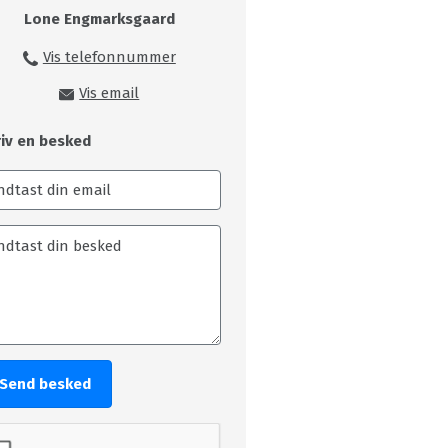
Lone Engmarksgaard
Vis telefonnummer
99149216
Vis email
loe@skivecollege.dk
riv en besked
Send besked