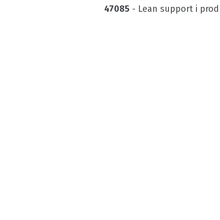
47085
- Lean support i pro