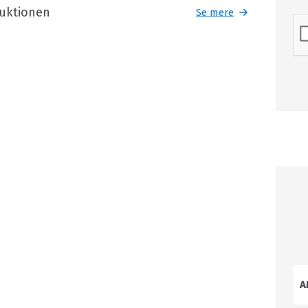
duktionen
Se mere
A