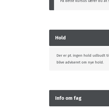
På dette kursus lærer du at 
Hold
Der er pt. ingen hold udbudt ti
blive adviseret om nye hold.
Info om fag