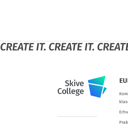
EU
Komm
klas
Erh
Prak