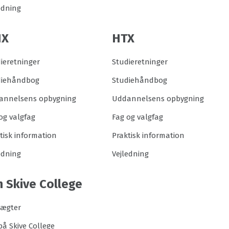
edning
HX
HTX
ieretninger
Studieretninger
diehåndbog
Studiehåndbog
annelsens opbygning
Uddannelsens opbygning
og valgfag
Fag og valgfag
tisk information
Praktisk information
edning
Vejledning
 Skive College
tægter
på Skive College