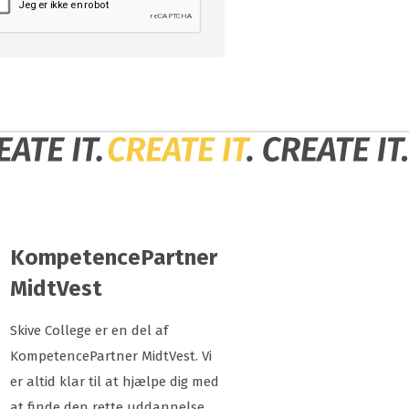
KompetencePartner
MidtVest
Skive College er en del af
KompetencePartner MidtVest. Vi
er altid klar til at hjælpe dig med
at finde den rette uddannelse.