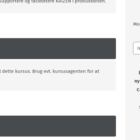
supportere og facilitetere KAIZEN i produktionen.
Mo
l dette kursus. Brug evt. kursusagenten for at
ny
C