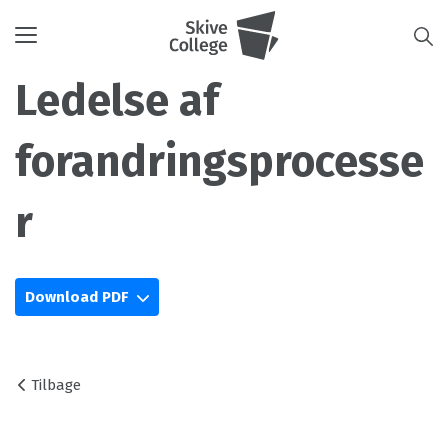
Toggle
navigation
Ledelse af
forandringsprocesse
r
Download PDF
Tilbage