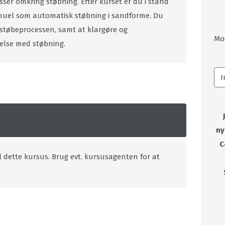
ser omkring støbning. Efter kurset er du i stand
manuel som automatisk støbning i sandforme. Du
støbeprocessen, samt at klargøre og
Mo
delse med støbning.
ny
C
l dette kursus. Brug evt. kursusagenten for at