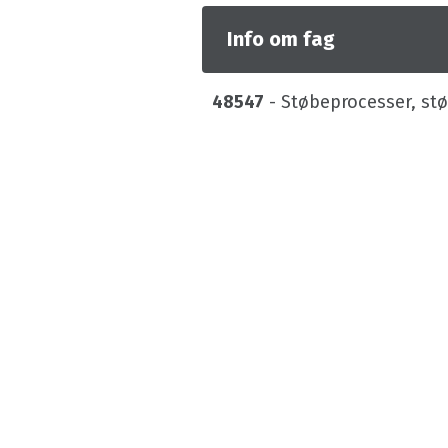
Info om fag
48547
- Støbeprocesser, st