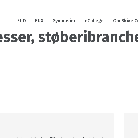
EUD
EUX
Gymnasier
eCollege
Om Skive C
sser, støberibranch