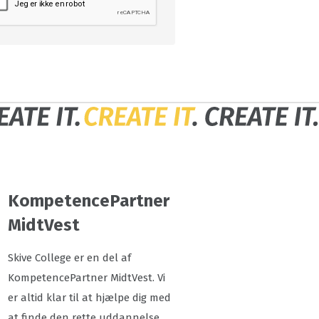
KompetencePartner
MidtVest
Skive College er en del af
KompetencePartner MidtVest. Vi
er altid klar til at hjælpe dig med
at finde den rette uddannelse.