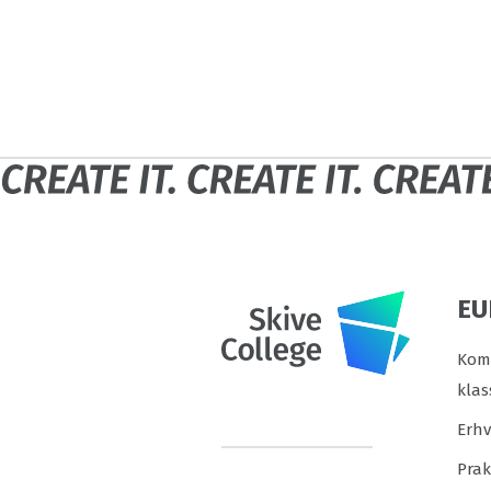
EU
Komm
klas
Erh
Prak