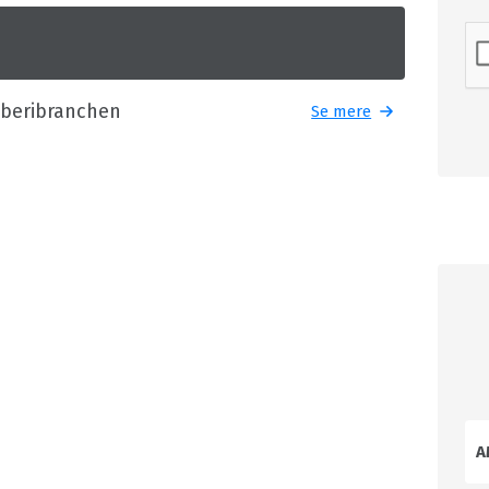
øberibranchen
Se mere
A