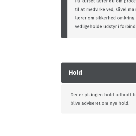
På kurset lærer du om proces
til at medvirke ved, såvel 
lærer om sikkerhed omkring 
vedligeholde udstyr i forbin
Hold
Der er pt. ingen hold udbudt ti
blive adviseret om nye hold.