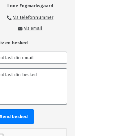
Lone Engmarksgaard
Vis telefonnummer
99149216
Vis email
loe@skivecollege.dk
riv en besked
Send besked