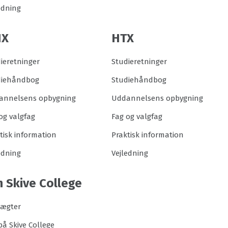
edning
HX
HTX
ieretninger
Studieretninger
diehåndbog
Studiehåndbog
annelsens opbygning
Uddannelsens opbygning
og valgfag
Fag og valgfag
tisk information
Praktisk information
edning
Vejledning
 Skive College
tægter
på Skive College