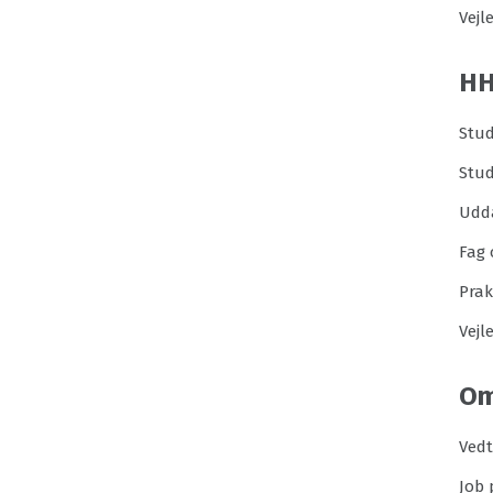
Vejl
H
Stud
Stu
Udd
Fag 
Prak
Vejl
Om
Ved
Job 