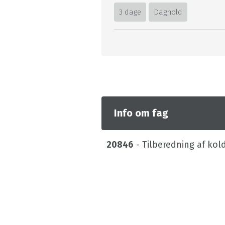
3 dage
Daghold
Info om fag
20846
- Tilberedning af kol