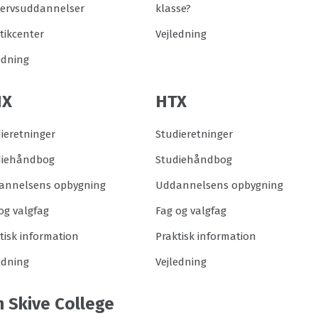
vervsuddannelser
klasse?
tikcenter
Vejledning
edning
HX
HTX
ieretninger
Studieretninger
diehåndbog
Studiehåndbog
annelsens opbygning
Uddannelsens opbygning
og valgfag
Fag og valgfag
tisk information
Praktisk information
edning
Vejledning
 Skive College