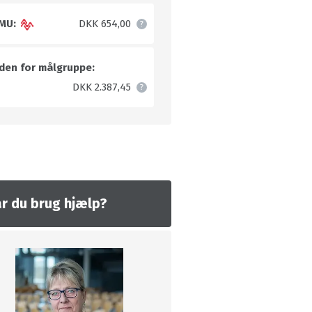
MU:
DKK 654,00
den for målgruppe:
DKK 2.387,45
r du brug hjælp?