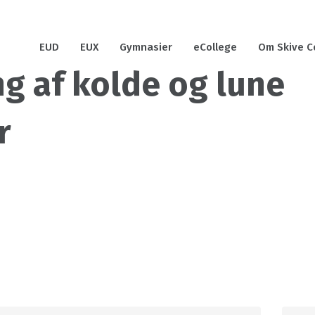
EUD
EUX
Gymnasier
eCollege
Om Skive C
ng af kolde og lune
r