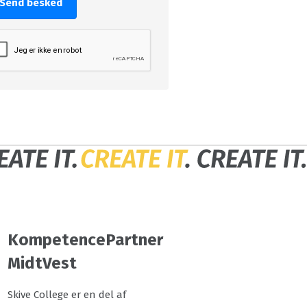
Send besked
KompetencePartner
MidtVest
Skive College er en del af