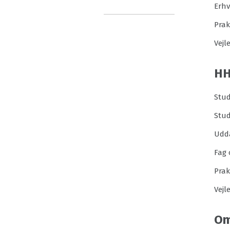
Erh
Prak
Vejl
H
Stud
Stu
Udd
Fag 
Prak
Vejl
Om