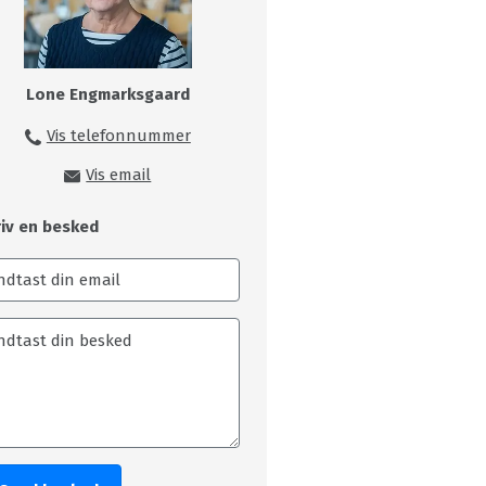
Lone Engmarksgaard
Vis telefonnummer
99149216
Vis email
loe@skivecollege.dk
riv en besked